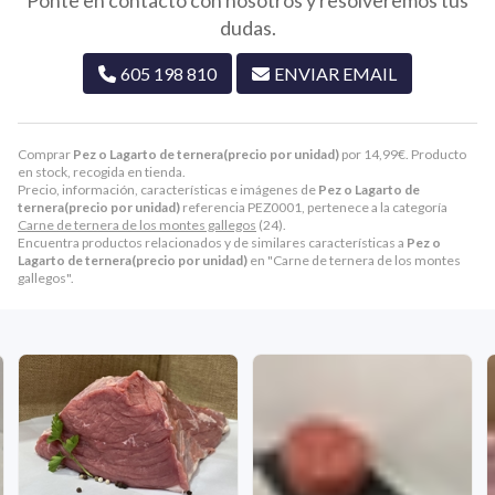
dudas.
605 198 810
ENVIAR EMAIL
Comprar
Pez o Lagarto de ternera(precio por unidad)
por
14,99
€
. Producto
en stock, recogida en tienda.
Precio, información, características e imágenes de
Pez o Lagarto de
ternera(precio por unidad)
referencia PEZ0001, pertenece a la categoría
Carne de ternera de los montes gallegos
(24).
Encuentra productos relacionados y de similares características a
Pez o
Lagarto de ternera(precio por unidad)
en "Carne de ternera de los montes
gallegos".