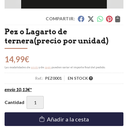
COMPARTIR:
Pez o Lagarto de
ternera(precio por unidad)
14,99
€
Las modalidades de
envío
y de
pago
pueden variar el importe final del pedido.
Ref.:
PEZ0001
EN STOCK
envío
10,13
€
*
Cantidad
Añadir a la cesta