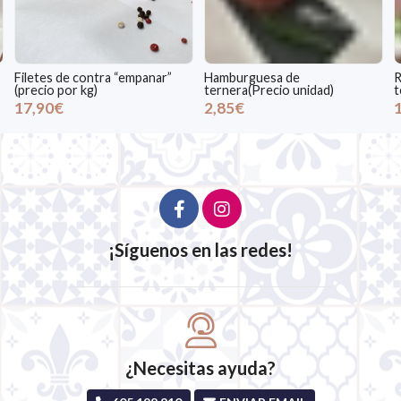
Filetes de contra “empanar”
Hamburguesa de
R
(precio por kg)
ternera(Precio unidad)
t
17,90€
2,85€
¡Síguenos en las redes!
¿Necesitas ayuda?